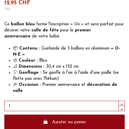
12,95 CHF
TTC
Ce
ballon bleu
forme l'inscription « Un » et sera parfait pour
décorer votre
salle de fête
pour le
premier
anniversaire
de votre bébé.
📦
Contenu :
Guirlande de 3 ballons en aluminium
« O-
N-E »
🎨
Couleur :
Bleu
📐
Dimensions :
30,4 cm x 152 cm
🎈
Gonflage :
Se gonfle à l'air à l'aide d'une paille (ne
flotte pas avec l'hélium)
🎉
Occasion :
Premier anniversaire et
décoration de
salle
Ajouter au panier