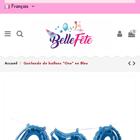
Français
0
Accueil
Guirlande de ballons "One" en Bleu