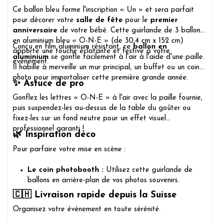
Ce ballon bleu forme l'inscription « Un » et sera parfait
pour décorer votre
salle de fête
pour le
premier
anniversaire
de votre bébé. Cette guirlande de 3 ballons
en aluminium bleu « O-N-E » (de 30,4 cm x 152 cm)
Conçu en film aluminium résistant, ce
ballon en
apporte une touche éclatante et festive à votre
aluminium
se gonfle facilement à l'air à l'aide d'une paille.
événement.
Il habille à merveille un mur principal, un buffet ou un coin
photo pour immortaliser cette première grande année.
✨ Astuce de pro
Gonflez les lettres « O-N-E » à l'air avec la paille fournie,
puis suspendez-les au-dessus de la table du goûter ou
fixez-les sur un fond neutre pour un effet visuel
professionnel garanti !
🌿 Inspiration déco
Pour parfaire votre mise en scène :
Le coin photobooth :
Utilisez cette guirlande de
ballons en arrière-plan de vos photos souvenirs.
🇨🇭 Livraison rapide depuis la Suisse
Organisez votre événement en toute sérénité.