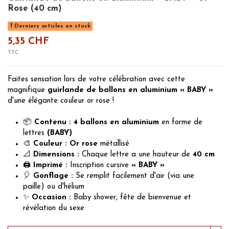
Rose (40 cm)
Derniers articles en stock
5,35 CHF
TTC
Faites sensation lors de votre célébration avec cette
magnifique
guirlande de ballons en aluminium « BABY »
d'une élégante couleur or rose !
📦
Contenu :
4 ballons en aluminium
en forme de
lettres
(BABY)
🎨
Couleur :
Or rose
métallisé
📐
Dimensions :
Chaque lettre a une hauteur de
40 cm
🖨️
Imprimé :
Inscription cursive
« BABY »
🎈
Gonflage :
Se remplit facilement d'air (via une
paille) ou d'hélium
✨
Occasion :
Baby shower, fête de bienvenue et
révélation du sexe