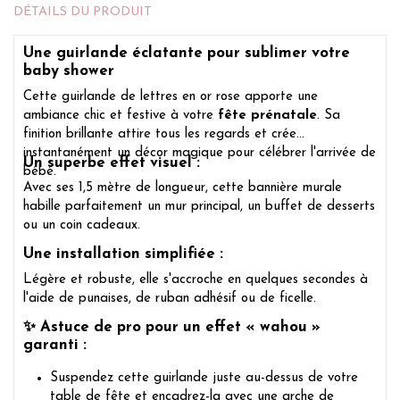
DÉTAILS DU PRODUIT
Une guirlande éclatante pour sublimer votre
baby shower
Cette guirlande de lettres en or rose apporte une
ambiance chic et festive à votre
fête prénatale
. Sa
finition brillante attire tous les regards et crée
instantanément un décor magique pour célébrer l'arrivée de
Un superbe effet visuel :
bébé.
Avec ses 1,5 mètre de longueur, cette bannière murale
habille parfaitement un mur principal, un buffet de desserts
ou un coin cadeaux.
Une installation simplifiée :
Légère et robuste, elle s'accroche en quelques secondes à
l'aide de punaises, de ruban adhésif ou de ficelle.
✨
Astuce de pro pour un effet « wahou »
garanti
:
Suspendez cette guirlande juste au-dessus de votre
table de fête et encadrez-la avec une arche de