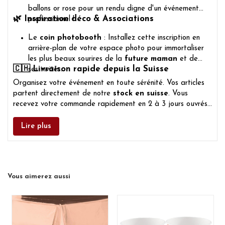
ballons or rose pour un rendu digne d'un événement
🌿
Inspiration déco & Associations
professionnel !
Le
coin photobooth
: Installez cette inscription en
arrière-plan de votre espace photo pour immortaliser
les plus beaux sourires de la
future maman
et de
🇨🇭
Livraison rapide depuis la Suisse
ses invités.
Organisez votre événement en toute sérénité. Vos articles
partent directement de notre
stock en suisse
. Vous
recevez votre commande rapidement en 2 à 3 jours ouvrés
par La Poste.
Lire plus
Vous aimerez aussi