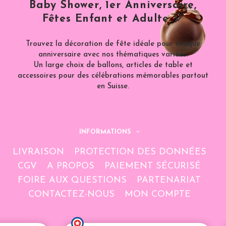
Baby Shower, 1er Anniversaire,
Fêtes Enfant et Adulte 🎈
Trouvez la décoration de fête idéale pour chaque
anniversaire avec nos thématiques variées.
Un large choix de ballons, articles de table et
accessoires pour des célébrations mémorables partout
en Suisse.
INFORMATIONS
LIVRAISON
PROTECTION DES DONNÉES
CGV
A PROPOS
PAIEMENT SÉCURISÉ
FOIRE AUX QUESTIONS
PARTENARIAT
CONTACTEZ-NOUS
MON COMPTE