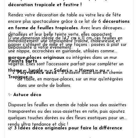
décoration tropicale et festive !
Rendez votre décoration de table ou votre lieu de fête
encore plus spectaculaire grâce à ce lot de 6
décorations
en forme de feuilles tropicales
. Avec leurs découpes
détaillées et leur belle teinte verte, elles apportent
D'une dimension idéale de 14,7 cm x 11 cm, ces feuilles en
immédiatement une atmosphère fraîche, chaleureuse et
papier s'utilisent de mille et une façons : posées à plat sur
dépaysante à votre événement.
une nappe, accrochées en guirlande, utilisées comme
marque-places originaux
ou intégrées dans un mur
Points forts
végétal. Elles sont l'accessoire parfait pour compléter un
thème « Jungle », « Safari », « Hawaï » ou «
Polyvalence déco :
S'utilisent aussi bien en chemin
Tropique »
.
de table, en marque-places, sur un mur qu'intégrées
dans une arche de ballons.
✨
Astuce déco
Disposez les feuilles en chemin de table sous des assiettes
transparentes ou des sous-assiettes en rotin, puis ajoutez
quelques touches dorées ou des fleurs exotiques pour un
rendu ultra tendance et chic !
🌿
3 Idées déco originales pour faire la différence