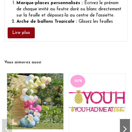
Marque-places personnalisés :
Écrivez le prénom
de chaque invité au feutre doré ou blanc directement
sur la feuille et déposez-la au centre de l'assiette.
Arche de ballons Tropicale :
Glissez les feuilles
entre les ballons de votre arche (verts, dorés et
Lire plus
nude) pour apporter du volume et un effet végétal
très naturel.
Photobooth Sauvage :
Fixez les feuilles sur un pan
de mur avec du masking tape pour créer un arrière-
plan végétal idéal pour les photos de vos invités.
Vous aimerez aussi
-50%