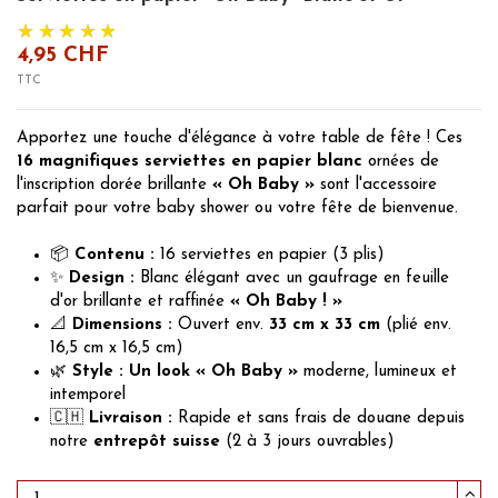
4,95 CHF
TTC
Apportez une touche d'élégance à votre table de fête ! Ces
16 magnifiques serviettes en papier blanc
ornées de
l'inscription dorée brillante
« Oh Baby »
sont l'accessoire
parfait pour votre baby shower ou votre fête de bienvenue.
📦
Contenu :
16 serviettes en papier (3 plis)
✨
Design :
Blanc élégant avec un gaufrage en feuille
d'or brillante et raffinée
« Oh Baby ! »
📐
Dimensions :
Ouvert env.
33 cm x 33 cm
(plié env.
16,5 cm x 16,5 cm)
🌿
Style :
Un look « Oh Baby »
moderne, lumineux et
intemporel
🇨🇭
Livraison :
Rapide et sans frais de douane depuis
notre
entrepôt suisse
(2 à 3 jours ouvrables)