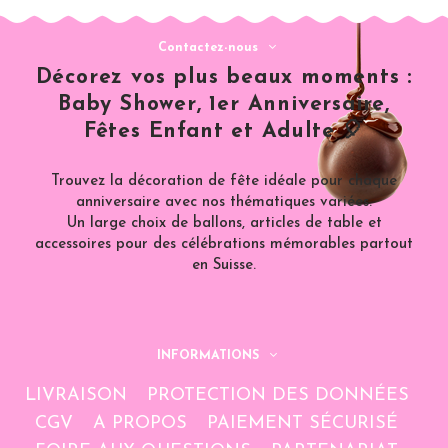
Contactez-nous
Décorez vos plus beaux moments :
Baby Shower, 1er Anniversaire,
Fêtes Enfant et Adulte 🎈
Trouvez la décoration de fête idéale pour chaque
anniversaire avec nos thématiques variées.
Un large choix de ballons, articles de table et
accessoires pour des célébrations mémorables partout
en Suisse.
INFORMATIONS
LIVRAISON
PROTECTION DES DONNÉES
CGV
A PROPOS
PAIEMENT SÉCURISÉ