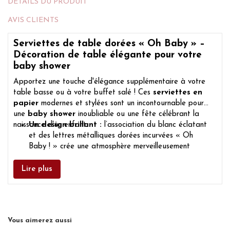
DÉTAILS DU PRODUIT
AVIS CLIENTS
Serviettes de table dorées « Oh Baby » –
Décoration de table élégante pour votre
baby shower
Apportez une touche d'élégance supplémentaire à votre
table basse ou à votre buffet salé ! Ces
serviettes en
papier
modernes et stylées sont un incontournable pour
une
baby shower
inoubliable ou une fête célébrant la
naissance d'un enfant.
Un design brillant :
l’association du blanc éclatant
et des lettres métalliques dorées incurvées « Oh
Baby ! » crée une atmosphère merveilleusement
festive, joyeuse et lumineuse dans la pièce.
Douces et absorbantes :
Fabriquées en papier de
Lire plus
haute qualité résistant aux déchirures, ces serviettes
offrent non seulement un aspect élégant, mais sont
également agréablement douces et très absorbantes
pour les gâteaux, les en-cas et les boissons.
Vous aimerez aussi
Des combinaisons polyvalentes :
grâce à