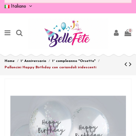
Italiano
0
Home
1° Anniversario
1° compleanno "Orsetto"
Palloncini Happy Birthday con coriandoli iridescenti