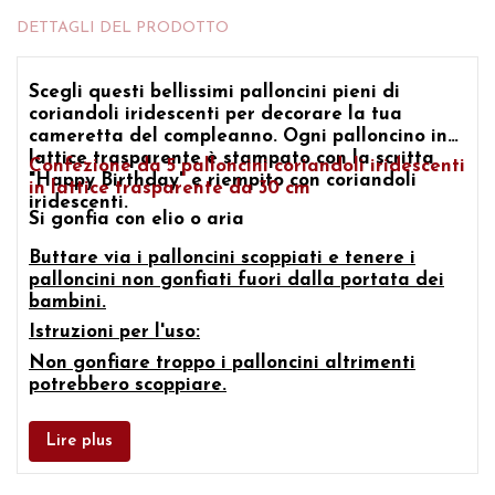
DETTAGLI DEL PRODOTTO
Scegli questi bellissimi
palloncini pieni di
coriandoli iridescenti
per decorare la tua
cameretta del compleanno. Ogni palloncino in
lattice trasparente è stampato con la scritta
Confezione da 5 palloncini coriandoli iridescenti
"Happy Birthday" e riempito con coriandoli
in lattice trasparente da 30 cm
iridescenti.
Si gonfia con elio o aria
Buttare via i palloncini scoppiati e tenere i
palloncini non gonfiati fuori dalla portata dei
bambini.
Istruzioni per l'uso:
Non gonfiare troppo i palloncini altrimenti
potrebbero scoppiare.
Lire plus