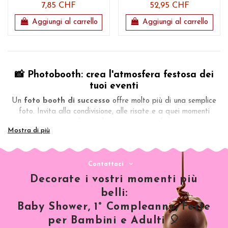
7,85 CHF
52,95 CHF
Aggiungi al carrello
Aggiungi al carrello
📸 Photobooth: crea l'atmosfera festosa dei
tuoi eventi
Un
foto booth di successo
offre molto più di una semplice
foto. Invita alla condivisione, alle risate e a quei momenti
spontanei che rendono magica una festa. ✨
Mostra di più
Matrimonio, compleanno o serata aziendale, questa
animazione si adatta a ogni occasione. Ogni dettaglio conta
per creare un angolo fotografico vivace, elegante o
Contattaci
stravagante, a seconda dell'atmosfera che desideri. 🎉
Decorate i vostri momenti più
Scopri i nostri accessori photobooth personalizzati e la nostra
belli:
selezione di accessori foto per compleanni, dai kit photobooth
Baby Shower, 1° Compleanno, Feste
completi agli accessori foto per bambini. Trova la scenografia
per Bambini e Adulti 🎈
che ti rappresenta tra i nostri vari temi photo booth.