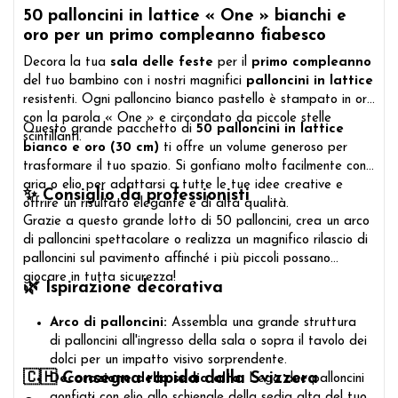
50 palloncini in lattice « One » bianchi e
oro per un primo compleanno fiabesco
Decora la tua
sala delle feste
per il
primo compleanno
del tuo bambino con i nostri magnifici
palloncini in lattice
resistenti. Ogni palloncino bianco pastello è stampato in oro
con la parola « One » e circondato da piccole stelle
Questo grande pacchetto di
50 palloncini in lattice
scintillanti.
bianco e oro (30 cm)
ti offre un volume generoso per
trasformare il tuo spazio. Si gonfiano molto facilmente con
aria o elio per adattarsi a tutte le tue idee creative e
✨ Consiglio da professionisti
offrire un risultato elegante e di alta qualità.
Grazie a questo grande lotto di 50 palloncini, crea un arco
di palloncini spettacolare o realizza un magnifico rilascio di
palloncini sul pavimento affinché i più piccoli possano
giocare in tutta sicurezza!
🌿 Ispirazione decorativa
Arco di palloncini:
Assembla una grande struttura
di palloncini all'ingresso della sala o sopra il tavolo dei
dolci per un impatto visivo sorprendente.
🇨🇭 Consegna rapida dalla Svizzera
Decorazione della sedia alta:
Lega due palloncini
gonfiati con elio allo schienale della sedia alta del tuo