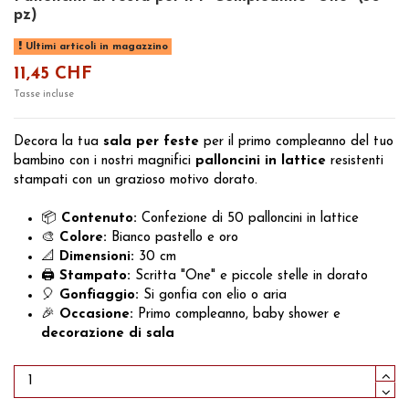
pz)
Ultimi articoli in magazzino
11,45 CHF
Tasse incluse
Decora la tua
sala per feste
per il primo compleanno del tuo
bambino con i nostri magnifici
palloncini in lattice
resistenti
stampati con un grazioso motivo dorato.
📦
Contenuto:
Confezione di 50 palloncini in lattice
🎨
Colore:
Bianco pastello e oro
📐
Dimensioni:
30 cm
🖨️
Stampato:
Scritta "One" e piccole stelle in dorato
🎈
Gonfiaggio:
Si gonfia con elio o aria
🎉
Occasione:
Primo compleanno, baby shower e
decorazione di sala