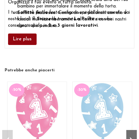
Organizza il tuo evento in tutta serenità.
bambino per immortalare il momento della torta.
I tuoi articoli per la festa vengono spediti direttamente dai
Soffitto fiabesco:
Gonfia diversi palloncini con elio e
nostri locali in
Svizzera
tramite
La Poste
con una
lasciali fluttuare liberamente al soffitto con bei nastri
consegna rapida in
2 a 3 giorni lavorativi
.
dorati che pendono.
Lire plus
Potrebbe anche piacerti
-50%
-50%