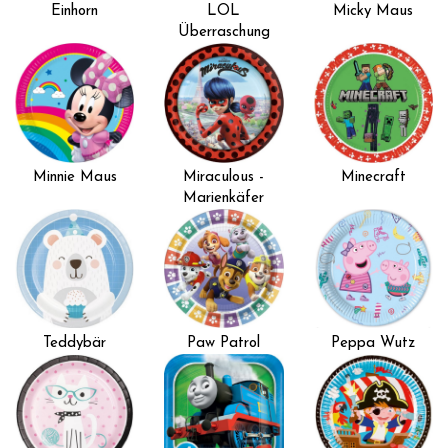
Einhorn
LOL
Micky Maus
Überraschung
Minnie Maus
Miraculous -
Minecraft
Marienkäfer
Teddybär
Paw Patrol
Peppa Wutz