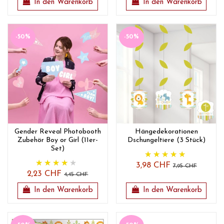
In den Warenkorb
In den Warenkorb
-50%
-50%
Gender Reveal Photobooth
Hängedekorationen
Zubehör Boy or Girl (11er-
Dschungeltiere (3 Stück)
Set)
3,98 CHF
7,95 CHF
2,23 CHF
4,45 CHF
In den Warenkorb
In den Warenkorb