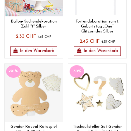
Ballon-Kuchendekoration
Tortendekoration zum 1.
Zahl "1" Silber
Geburtstag „One“
Glitzerndes Silber
2,33 CHF
4,65 CHF
2,43 CHF
4,85 CHF
In den Warenkorb
In den Warenkorb
-50%
-50%
Gender Reveal Ratespiel
Tischaufsteller Set Gender