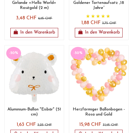
Girlande «Hello World»
Goldener Tortenaufsatz „18
Roségold (2 m)
Jahre“
3,48 CHF
6,95 CHF
1,88 CHF
3,75 CHF
In den Warenkorb
In den Warenkorb
-50%
-50%
Aluminium-Ballon "Eisbär" (51
Herzförmiger Ballonbogen -
cm)
Rosa und Gold
1,63 CHF
15,98 CHF
3,25 CHF
31,95 CHF