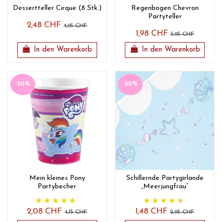
Dessertteller Cirque (8 Stk.)
Regenbogen Chevron
Partyteller
2,48 CHF
4,95 CHF
1,98 CHF
3,95 CHF
In den Warenkorb
In den Warenkorb
-50%
-50%
Mein kleines Pony
Schillernde Partygirlande
Partybecher
„Meerjungfrau“
2,08 CHF
1,48 CHF
4,15 CHF
2,95 CHF