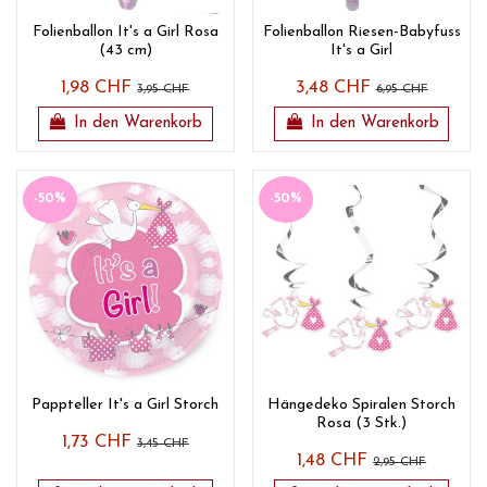
Folienballon It's a Girl Rosa
Folienballon Riesen-Babyfuss
(43 cm)
It's a Girl
1,98 CHF
3,48 CHF
3,95 CHF
6,95 CHF
In den Warenkorb
In den Warenkorb
-50%
-50%
Pappteller It's a Girl Storch
Hängedeko Spiralen Storch
Rosa (3 Stk.)
1,73 CHF
3,45 CHF
1,48 CHF
2,95 CHF