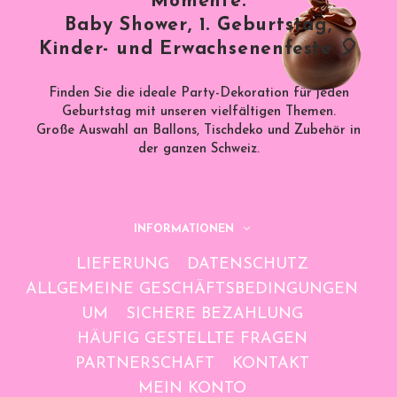
Momente:
Baby Shower, 1. Geburtstag,
Kinder- und Erwachsenenfeste 🎈
Finden Sie die ideale Party-Dekoration für jeden
Geburtstag mit unseren vielfältigen Themen.
Große Auswahl an Ballons, Tischdeko und Zubehör in
der ganzen Schweiz.
INFORMATIONEN
LIEFERUNG
DATENSCHUTZ
ALLGEMEINE GESCHÄFTSBEDINGUNGEN
UM
SICHERE BEZAHLUNG
HÄUFIG GESTELLTE FRAGEN
PARTNERSCHAFT
KONTAKT
MEIN KONTO