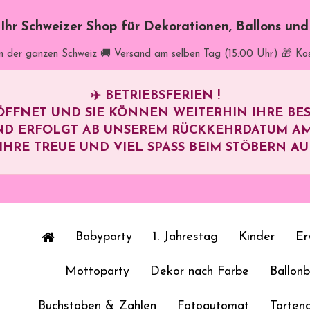
t Ihr Schweizer Shop für Dekorationen, Ballons un
in der ganzen Schweiz
🚚 Versand am selben Tag (15:00 Uhr)
🎁 Ko
✈️
BETRIEBSFERIEN !
ÖFFNET UND SIE KÖNNEN WEITERHIN IHRE B
ND ERFOLGT AB UNSEREM RÜCKKEHRDATUM A
HRE TREUE UND VIEL SPASS BEIM STÖBERN AUF 
Babyparty
1. Jahrestag
Kinder
Er
Mottoparty
Dekor nach Farbe
Ballon
Buchstaben & Zahlen
Fotoautomat
Torten