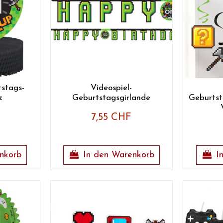
tstags-
Videospiel-
z
Geburtstagsgirlande
Geburtst
7,55 CHF
nkorb
In den Warenkorb
I