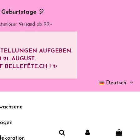
d Geburtstage 🎈
stenloser Versand ab 99.-
ESTELLUNGEN AUFGEBEN.
M
21. AUGUST
.
BELLEFÊTE.CH ! ✨
Deutsch
wachsene
bögen
dekoration