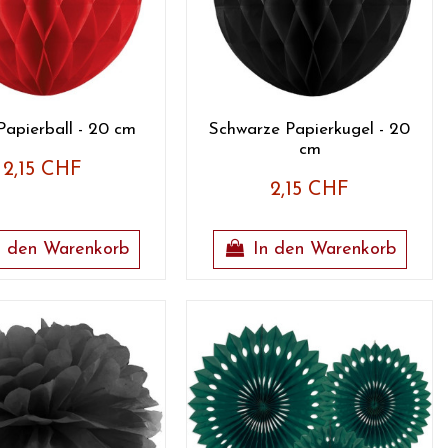
Papierball - 20 cm
Schwarze Papierkugel - 20
cm
2,15 CHF
2,15 CHF
n den Warenkorb
In den Warenkorb