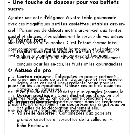
– Une touche de douceur pour vos buffets
sucrés
Ajoutez une note d'élégance à votre table gourmande
avec ces magnifiques
petites assiettes jetables arc-en-
ciel
! Parsemées de délicats motifs arc-en-ciel aux teintes
pastel et douces, elles sublimeront le service de vos pièces
💡 Points forts
montées, tartes ou cupcakes. C'est l'atout charme idéal
pour composer un
sweet table
harmonieux et régaler vos
Format cocktail & dessert parfait :
Avec leur
invités dans une ambiance chaleureuse et féerique.
diamètre pratique de
18 cm
, elles sont spécialement
conçues pour les en-cas, les fruits et les gourmandises
✨ Astuce de pro
sucrées.
Carton robuste :
Fabriquées en papier cartonné
Pour créer une table de buffet dynamique et très visuelle,
rigide, elles assurent une excellente tenue pour les
jouez sur les superpositions ! Utilisez ces petites assiettes
gâteaux et pâtisseries.
de 18 cm par-dessus des assiettes plus grandes (comme les
Design poétique :
Leurs illustrations d'arcs-en-ciel
assiettes repas de 23 cm de la même collection) ou
🌿 Inspiration déco
bohèmes s'inscrivent parfaitement dans les tendances
présentez-les directement sur des présentoirs à gâteaux en
actuelles de la décoration événementielle.
bois ou des serviteurs muets en céramique.
Vaisselle assortie :
Combinez-les aux gobelets,
grandes assiettes et serviettes de la collection «
Boho Rainbow ».
Bar à bonbons :
Disposez des piles d'assiettes à