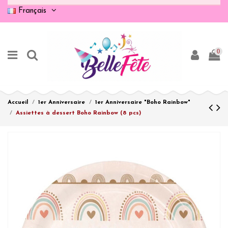
Français
0
Accueil
1er Anniversaire
1er Anniversaire "Boho Rainbow"
Assiettes à dessert Boho Rainbow (8 pcs)