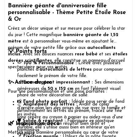
Bannière géante d'anniversaire fille
personnalisable - Thème Petite Étoile Rose
& Or
Créez un décor unique et sur mesure pour célébrer la star
du jour ! Cette magnifique
bannière géante de 1,52
mètre
est à personnaliser vous-même en ajoutant le
prénom de votre petite fille grâce aux
autocollants
💡 Points forts
inclus
. Avec ses douces nuances
rose bébé
et ses
étoiles
dorées scintillantes
, elle constitue un panneau d'accueil
✏️
100 % Personnalisable :
Livrée avec plusieurs
spectaculaire pour vos invités.
planches d'
autocollants de lettres
pour composer
facilement le prénom de votre fille.
✨ Astuce de pro
📐
Format géant impressionnant :
Ses dimensions
généreuses de
50 x 152 cm
en font l'élément visuel
Pour une personnalisation et une pose parfaites :
phare de votre décoration de salle.
📸
Fond photo parfait :
Idéale pour servir de fond
📏
Alignement des lettres :
Avant de coller
d'arrière-plan lors des prises de vue avec la famille et
définitivement les lettres du prénom, tracez une fine
les invités.
ligne repère au crayon à papier ou aidez-vous d'une
🛡️
Solide & résistant :
Fabriquée en plastique
🌿 Inspiration déco
règle pour garantir un résultat bien droit et
durable, elle s'utilise aussi bien en intérieur qu'en
harmonieux.
Mettez votre bannière personnalisée au cœur de votre
extérieur.
📌
Fixation murale :
Utilisez de la pâte fixante