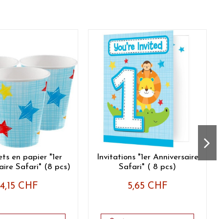
ts en papier "1er
Invitations "1er Anniversaire
aire Safari" (8 pcs)
Safari" ( 8 pcs)
4,15 CHF
5,65 CHF