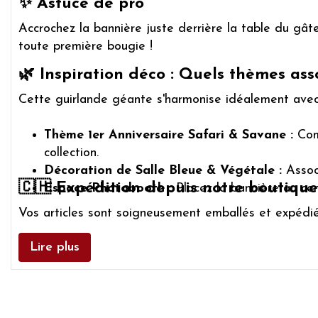
✨ Astuce de pro
Accrochez la bannière juste derrière la table du gât
toute première bougie !
🌿 Inspiration déco : Quels thèmes ass
Cette guirlande géante s'harmonise idéalement avec
Thème 1er Anniversaire Safari & Savane :
Comp
collection.
Décoration de Salle Bleue & Végétale :
Associ
🇨🇭 Expédition depuis notre boutique
Espace Photobooth :
Placez la bannière au cen
Vos articles sont soigneusement emballés et expédiés
Lire plus