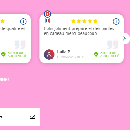
IFIER
.