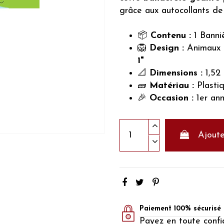
grâce aux autocollants de l
📦
Contenu :
1 Banniè
🦁
Design :
Animaux d
1"
📐
Dimensions :
1,52
🧱
Matériau :
Plastiq
🎉
Occasion :
1er ann
Ajoute
Paiement 100% sécurisé
Payez en toute confi