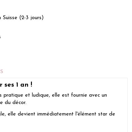
n Suisse (2-3 jours)
s
TS
ses 1 an !
ès pratique et ludique, elle est fournie avec un
e du décor.
gle, elle devient immédiatement l'élément star de