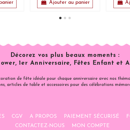
panier
Ajouter au panier
Aj
Décorez vos plus beaux moments :
ower, 1er Anniversaire, Fêtes Enfant et A
coration de fête idéale pour chaque anniversaire avec nos thémat
ns, articles de table et accessoires pour des célébrations mémor
ES
CGV
A PROPOS
PAIEMENT SÉCURISÉ
F
CONTACTEZ-NOUS
MON COMPTE