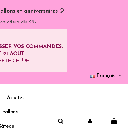
allons et anniversaires 🎈
ort offerts dès 99.-
ASSER VOS COMMANDES.
E
21 AOÛT
.
ÊTE.CH ! ✨
Français
Adultes
 ballons
Gâteau