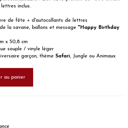
ettres inclus.
re de fête + d'autocollants de lettres
e la savane, ballons et message
"Happy Birthday
 m x 50,8 cm
ue souple / vinyle léger
iversaire garçon, thème
Safari
, Jungle ou Animaux
r au panier
ance