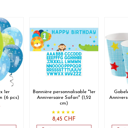
x 1er
Bannière personnalisable "1er
Gobele
n (6 pcs)
Anniversaire Safari" (1,52
Annivers
cm)
F
8,45 CHF