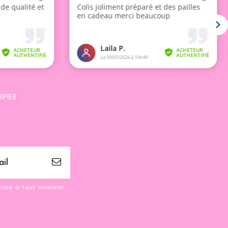
IFIER
.
crire à tout moment.