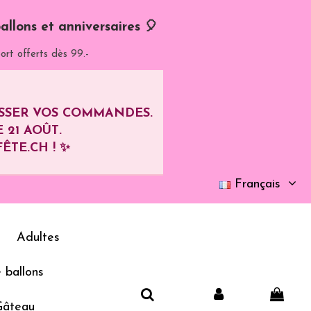
allons et anniversaires 🎈
ort offerts dès 99.-
ASSER VOS COMMANDES.
E
21 AOÛT
.
ÊTE.CH ! ✨
Français
Adultes
 ballons
Gâteau