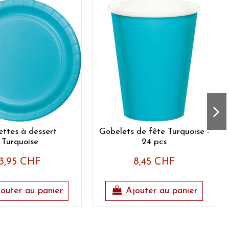
ettes à dessert
Gobelets de fête Turquoise -
Turquoise
24 pcs
3,95 CHF
8,45 CHF
outer au panier
Ajouter au panier