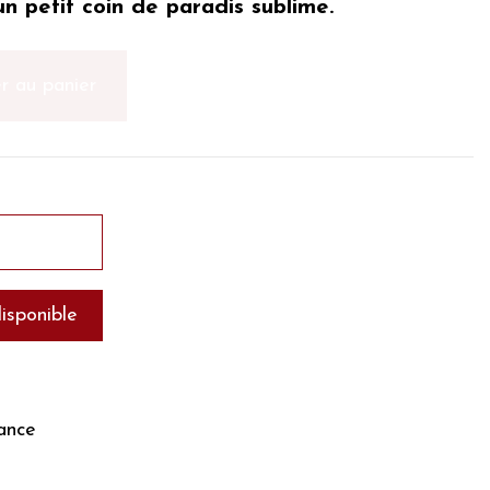
un petit coin de paradis sublime.
r au panier
ance