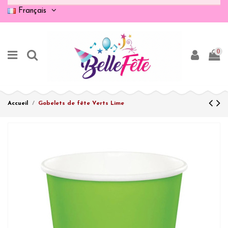
Français
0
Accueil
Gobelets de fête Verts Lime