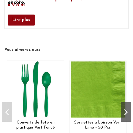
encore.
x 2.8 m
Lire plus
Vous aimerez aussi
Couverts de fête en
Serviettes à boisson Vert
plastique Vert Foncé
Lime - 50 Pcs