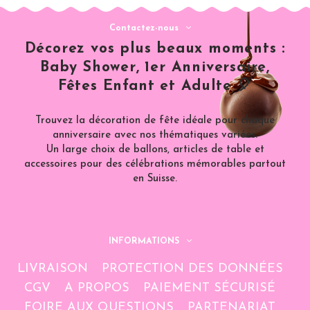
Contactez-nous
Décorez vos plus beaux moments :
Baby Shower, 1er Anniversaire,
Fêtes Enfant et Adulte 🎈
Trouvez la décoration de fête idéale pour chaque
anniversaire avec nos thématiques variées.
Un large choix de ballons, articles de table et
accessoires pour des célébrations mémorables partout
en Suisse.
INFORMATIONS
LIVRAISON
PROTECTION DES DONNÉES
CGV
A PROPOS
PAIEMENT SÉCURISÉ
FOIRE AUX QUESTIONS
PARTENARIAT