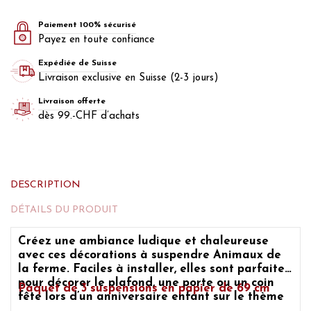
Paiement 100% sécurisé
Payez en toute confiance
Expédiée de Suisse
Livraison exclusive en Suisse (2-3 jours)
Livraison offerte
dès 99.-CHF d’achats
DESCRIPTION
DÉTAILS DU PRODUIT
Créez une ambiance ludique et chaleureuse
avec ces décorations à suspendre Animaux de
la ferme. Faciles à installer, elles sont parfaites
pour décorer le plafond, une porte ou un coin
Paquet de 3 suspensions en papier de 69 cm
fête lors d’un anniversaire enfant sur le thème
de la ferme.