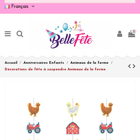
Français
0
Accueil
Anniversaires Enfants
Animaux de la ferme
Décorations de fête à suspendre Animaux de la ferme