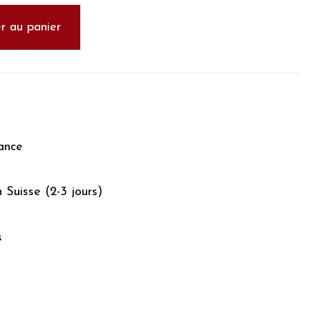
r au panier
ance
n Suisse (2-3 jours)
s