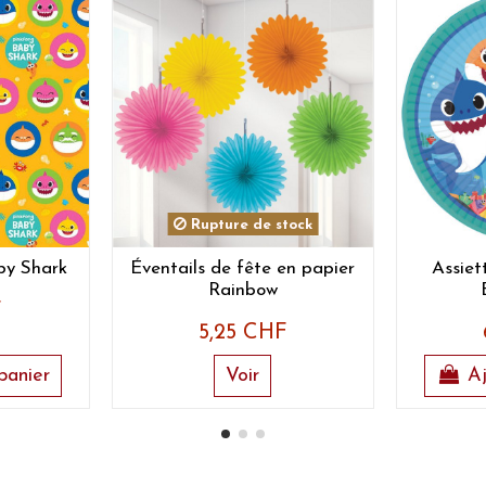
Rupture de stock
by Shark
Éventails de fête en papier
Assiet
Rainbow
F
5,25 CHF
panier
Voir
Aj