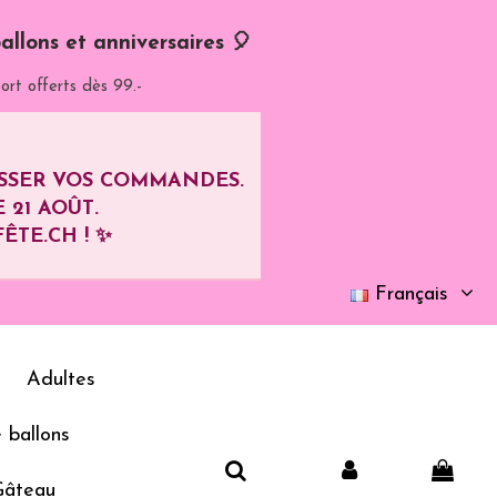
allons et anniversaires 🎈
ort offerts dès 99.-
ASSER VOS COMMANDES.
E
21 AOÛT
.
ÊTE.CH ! ✨
Français
Adultes
 ballons
Gâteau