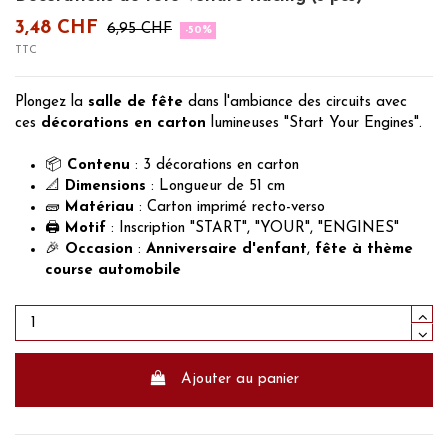
3,48 CHF
6,95 CHF
-50%
TTC
Plongez la
salle de fête
dans l'ambiance des circuits avec
ces
décorations en carton
lumineuses "Start Your Engines".
📦
Contenu
: 3 décorations en carton
📐
Dimensions
: Longueur de 51 cm
🧱
Matériau
: Carton imprimé recto-verso
🖨️
Motif
: Inscription "START", "YOUR", "ENGINES"
🎉
Occasion
:
Anniversaire d'enfant
,
fête à thème
course automobile
Ajouter au panier