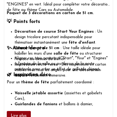
"ENGINES" en vert. Idéal pour compléter votre décoration
de fête au thème Cars ou Automobile.
Paquet de 3 décorations en carton de 51 cm.
💡 Points forts
Décoration de course Start Your Engines
: Un
design tricolore percutant indispensable pour
thématiser instantanément une
fête d'enfant
.
✨ Astuce de pro
Grand format de 51 cm
: Une taille idéale pour
habiller les murs d'une
salle de fête
ou structurer
Aligner ces trois panneaux "Start", "Your" et "Engines"
l'espace au-dessus du buffet.
à l'entrée de la salle ou au-dessus de la porte
Impression recto-verso
: Des suspensions en carton
principale pour créer un effet de grille de départ
visibles sous tous les angles pour une
décoration
🌿 Inspiration déco
spectaculaire.
murale
totalement immersive.
Pour un
thème de fête
parfaitement coordonné :
Vaisselle jetable assortie
(assiettes et gobelets
Cars),
Guirlandes de fanions
et ballons à damier,
Sacs cadeaux
pour remercier les copains.
Lire plus