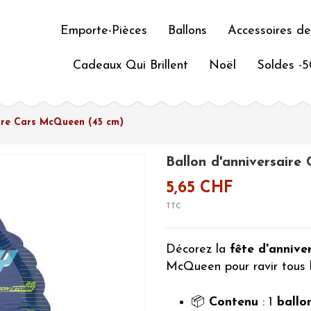
Emporte-Pièces
Ballons
Accessoires de
Cadeaux Qui Brillent
Noël
Soldes -
aire Cars McQueen (45 cm)
Ballon d'anniversair
5,65 CHF
TTC
Décorez la
fête d'annive
McQueen pour ravir tous l
📦
Contenu
: 1
ballo