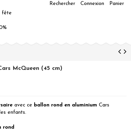
Rechercher
Connexion
Panier
 fête
50%
e Cars McQueen (45 cm)
rsaire
avec ce
ballon rond en aluminium
Cars
es enfants.
n rond