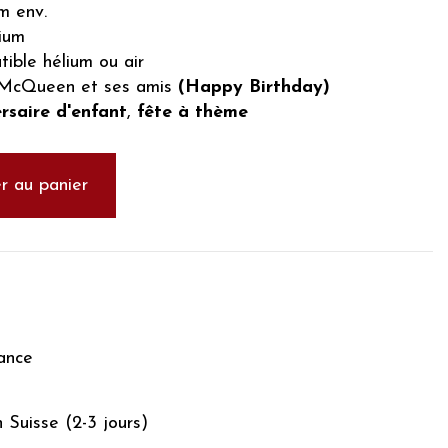
m env.
ium
ible hélium ou air
 McQueen et ses amis
(Happy Birthday)
rsaire d'enfant
,
fête à thème
r au panier
ance
n Suisse (2-3 jours)