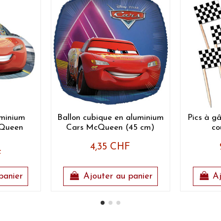
uminium
Ballon cubique en aluminium
Pics à g
cQueen
Cars McQueen (45 cm)
co
4,35 CHF
F
panier
Ajouter au panier
Aj