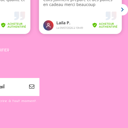
IFIER
.
crire à tout moment.