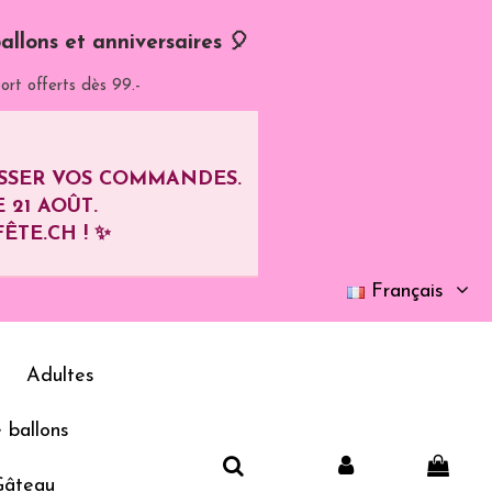
allons et anniversaires 🎈
ort offerts dès 99.-
ASSER VOS COMMANDES.
E
21 AOÛT
.
ÊTE.CH ! ✨
Français
Adultes
 ballons
Gâteau