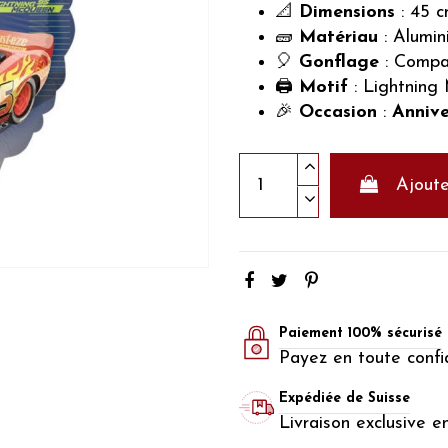
📐
Dimensions
: 45 c
🧱
Matériau
: Alumin
🎈
Gonflage
: Compat
🖨️
Motif
: Lightning
🎉
Occasion
:
Annive
Ajoute
Paiement 100% sécurisé
Payez en toute confi
Expédiée de Suisse
Livraison exclusive e