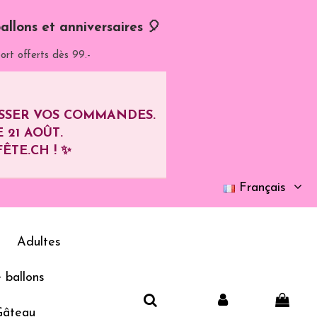
allons et anniversaires 🎈
ort offerts dès 99.-
ASSER VOS COMMANDES.
E
21 AOÛT
.
ÊTE.CH ! ✨
Français
Adultes
 ballons
Gâteau