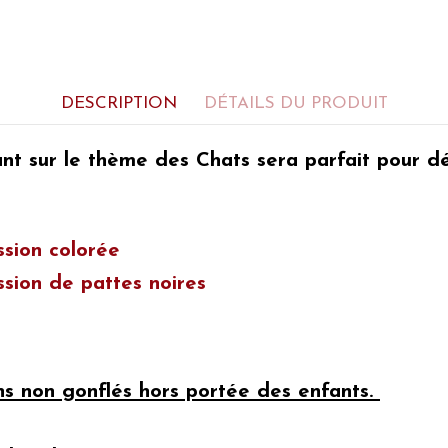
DESCRIPTION
DÉTAILS DU PRODUIT
tant sur le thème des Chats
sera parfait pour
dé
ession colorée
ssion de pattes noires
ons non gonflés hors portée des enfants.