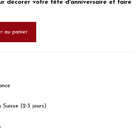
our
décorer votre fête d'anniversaire
et faire
.
r au panier
ance
n Suisse (2-3 jours)
s