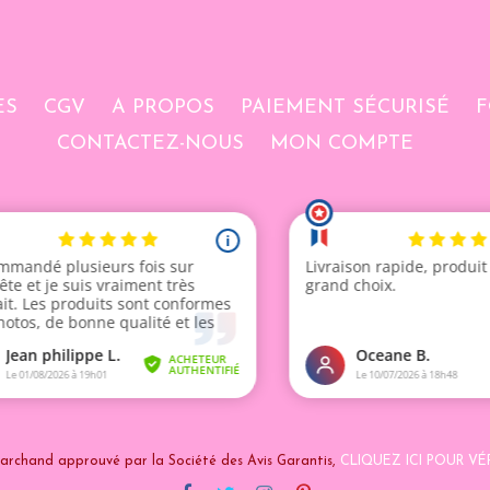
ES
CGV
A PROPOS
PAIEMENT SÉCURISÉ
F
CONTACTEZ-NOUS
MON COMPTE
archand approuvé par la Société des Avis Garantis,
CLIQUEZ ICI POUR VÉR