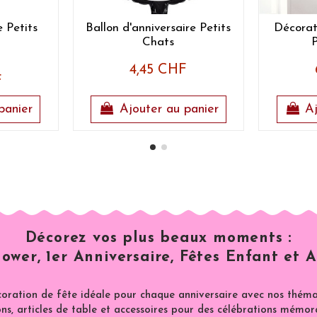
 Petits
Ballon d'anniversaire Petits
Décorat
Chats
P
4,45 CHF
F
panier
Ajouter au panier
Aj
Décorez vos plus beaux moments :
ower, 1er Anniversaire, Fêtes Enfant et A
coration de fête idéale pour chaque anniversaire avec nos thémat
ns, articles de table et accessoires pour des célébrations mémor