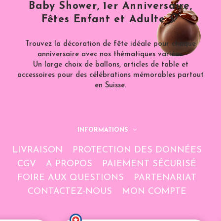
Baby Shower, 1er Anniversaire,
Fêtes Enfant et Adulte 🎈
Trouvez la décoration de fête idéale pour chaque
anniversaire avec nos thématiques variées.
Un large choix de ballons, articles de table et
accessoires pour des célébrations mémorables partout
en Suisse.
INFORMATIONS
LIVRAISON
PROTECTION DES DONNÉES
CGV
A PROPOS
PAIEMENT SÉCURISÉ
FOIRE AUX QUESTIONS
PARTENARIAT
CONTACTEZ-NOUS
MON COMPTE