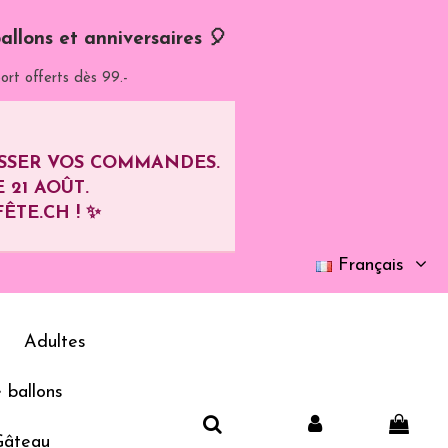
allons et anniversaires 🎈
ort offerts dès 99.-
ASSER VOS COMMANDES.
E
21 AOÛT
.
ÊTE.CH ! ✨
Français
Adultes
 ballons
Gâteau