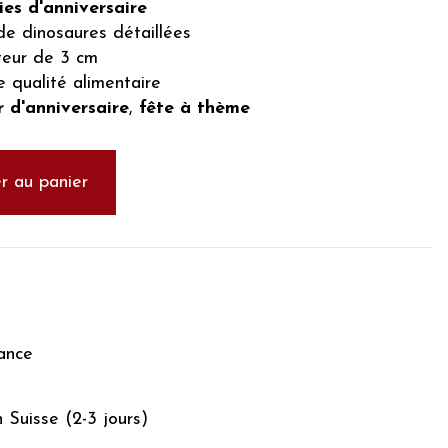
es d'anniversaire
e dinosaures détaillées
teur de 3 cm
 qualité alimentaire
 d'anniversaire
,
fête à thème
r au panier
ance
n Suisse (2-3 jours)