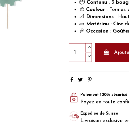
📦
Contenu
: 3
bougi
🎨
Couleur
: Formes d
📐
Dimensions
: Hau
🧱
Matériau
:
Cire
de
🎉
Occasion
:
Goûter
Ajoute
Paiement 100% sécurisé
Payez en toute confi
Expédiée de Suisse
Livraison exclusive e