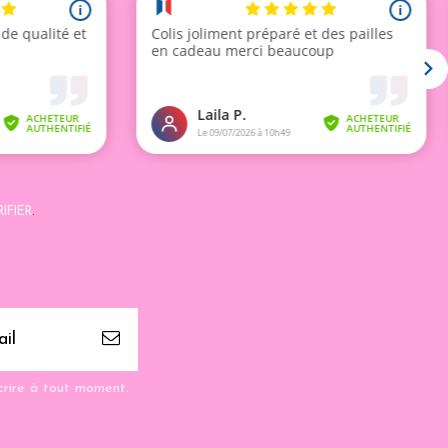
IFIER
.
crire à tout moment.