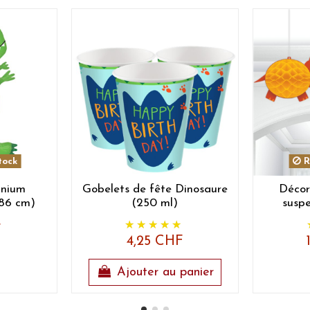
tock
R
inium
Gobelets de fête Dinosaure
Décor
(86 cm)
(250 ml)
susp
F
4,25 CHF
Ajouter au panier