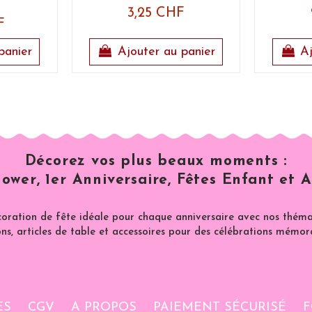
3,25 CHF
F
panier
Ajouter au panier
Aj
Décorez vos plus beaux moments :
ower, 1er Anniversaire, Fêtes Enfant et A
coration de fête idéale pour chaque anniversaire avec nos thémat
ns, articles de table et accessoires pour des célébrations mémor
ES
CGV
A PROPOS
PAIEMENT SÉCURISÉ
F