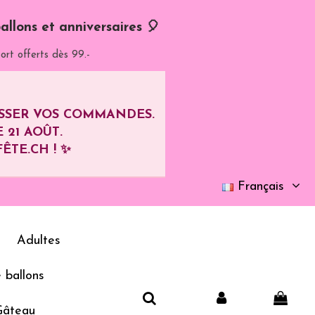
allons et anniversaires 🎈
ort offerts dès 99.-
ASSER VOS COMMANDES.
E
21 AOÛT
.
ÊTE.CH ! ✨
Français
Adultes
 ballons
Gâteau