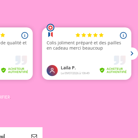
IFIER
.