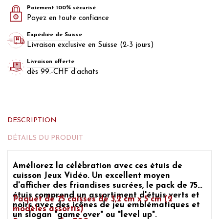
Paiement 100% sécurisé
Payez en toute confiance
Expédiée de Suisse
Livraison exclusive en Suisse (2-3 jours)
Livraison offerte
dès 99.-CHF d’achats
DESCRIPTION
DÉTAILS DU PRODUIT
Améliorez la célébration avec ces
étuis de
cuisson Jeux Vidéo
. Un excellent moyen
d'afficher des friandises sucrées, le pack de 75
étuis comprend un assortiment d'étuis verts et
Paquet de 75 caisses de 3,2 cm x 5 cm (2
noirs avec des icônes de jeu emblématiques et
modèles assortis)
un slogan "game over" ou "level up".