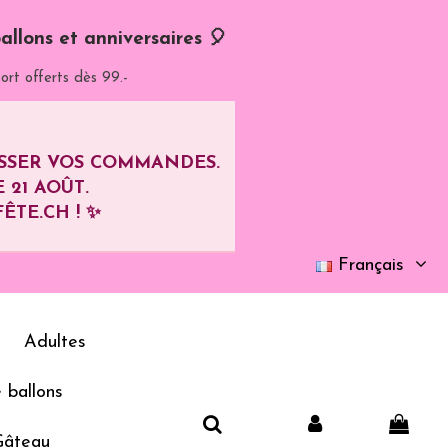
allons et anniversaires 🎈
ort offerts dès 99.-
ASSER VOS COMMANDES.
E
21 AOÛT
.
ÊTE.CH ! ✨
Français
Adultes
 ballons
Gâteau