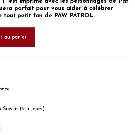
"1" est imprimé avec les
personnages de Pat'
l sera parfait pour vous aider à célébrer
re tout-petit fan de PAW PATROL.
r au panier
ance
n Suisse (2-3 jours)
s