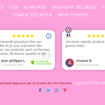
ES
CGV
A PROPOS
PAIEMENT SÉCURISÉ
F
CONTACTEZ-NOUS
MON COMPTE
archand approuvé par la Société des Avis Garantis,
CLIQUEZ ICI POUR VÉR