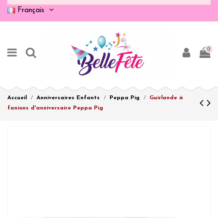
Français
0
Accueil
Anniversaires Enfants
Peppa Pig
Guirlande à
fanions d'anniversaire Peppa Pig