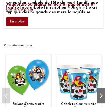
ornés d’un symbole de tête de mort tandis que
Paquet de 50 piques en bois et papier noir et
l’autre face arbore l’inscription « Argh » (le cri
blanc de 6 cm
typique des brigands des mers lorsqu’ils se
livrent bataille). Habillez
votre fête
d'anniversaire ou votre soirée spéciale sur le
Lire plus
Thème Pirate
avec l’aide de ces pics noir et
blanc.
Vous aimerez aussi
Ballons d'anniversaire
Gobelets d'anniversaire