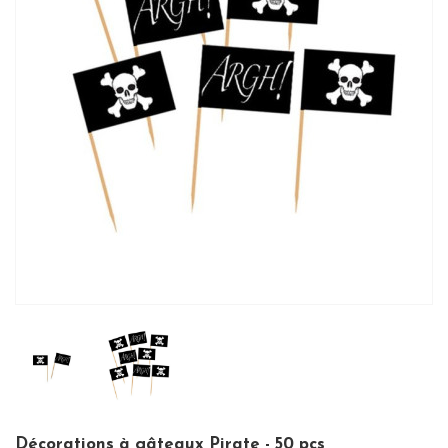
Décorations à gâteaux Pirate - 50 pcs