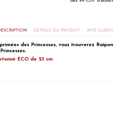
dès 99.-CHF d’achat
DESCRIPTION
DÉTAILS DU PRODUIT
AVIS CLIEN
imprimées des
Princesses,
vous trouverez
Raiponc
Princesses.
cartonné ECO de 23 cm