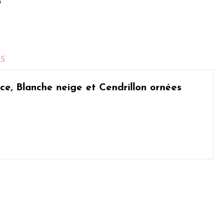
s
TS
e, Blanche neige et Cendrillon
ornées