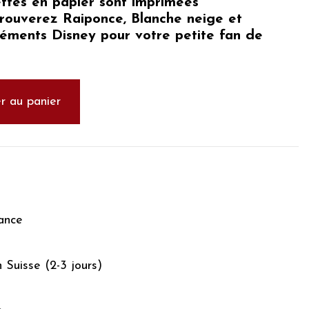
ttes en papier sont imprimées
trouverez
Raiponce, Blanche neige et
éléments
Disney pour votre petite fan de
r au panier
ance
n Suisse (2-3 jours)