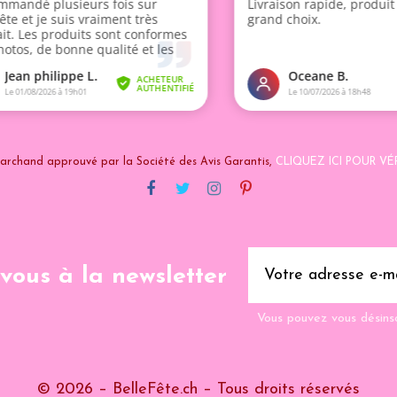
archand approuvé par la Société des Avis Garantis,
CLIQUEZ ICI POUR VÉR
-vous à la newsletter
Vous pouvez vous désins
© 2026 – BelleFête.ch – Tous droits réservés