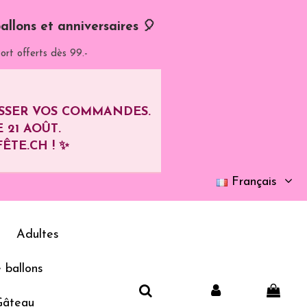
allons et anniversaires 🎈
ort offerts dès 99.-
ASSER VOS COMMANDES.
E
21 AOÛT
.
ÊTE.CH ! ✨
Français
Adultes
 ballons
Gâteau