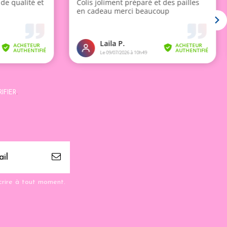
IFIER
.
crire à tout moment.