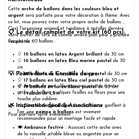
Cette
arche de ballons dans les couleurs bleu et
argent
sera parfaite pour votre décoration à thème. Avec
ce kit, vous pouvez créer votre propre arche de ballons.
C'est l'accessoire original et tendance à installer derrière
📋 Le détail complet de votre kit (60 pcs)
votre buffet de fête ou comme arrière-plan pour y prendre
Paquet de 60 ballons :
vos photos.
🎈
10 ballons en latex Argent brillant
de 30 cm
🎈
10 ballons en latex Bleu marine pastel
de 30
cm
💡 Points forts & Conseils de pro
🎈
10 ballons en latex Bleu clair pastel
de 30 cm
🎈
17 ballons en latex Bleu ciel pastel
de 30 cm
🌿
Astuce de pro :
Vous pouvez ajouter à votre
🎈
13 ballons en latex Blanc pastel
de 30 cm
arche de ballons quelques feuilles ou fleurs pour une
📏
1 ruban
de 2,5 m
touche plus sublime.
🌿 Inspiration déco & Associations
💨
Conseil de gonflage :
Les ballons se gonflent à
l'air, une
pompe à ballons
est vivement
Pour parfaire votre événement :
recommandée pour un montage facile et rapide.
🍽️
Ambiance festive :
Associez cette arche avec
de la vaisselle jetable bleue ou argentée pour un