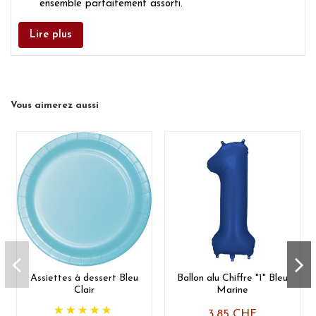
ensemble parfaitement assorti.
✨
Mise en scène :
Parsemez quelques accessoires
étincelants ou des confettis pour faire ressortir l'éclat
Lire plus
des tons argentés.
Vous aimerez aussi
Assiettes à dessert Bleu
Ballon alu Chiffre "1" Bleu
Clair
Marine
3,85 CHF