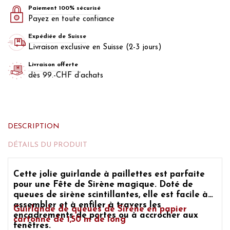
Paiement 100% sécurisé
Payez en toute confiance
Expédiée de Suisse
Livraison exclusive en Suisse (2-3 jours)
Livraison offerte
dès 99.-CHF d’achats
DESCRIPTION
DÉTAILS DU PRODUIT
Cette jolie
guirlande à paillettes est parfaite
pour une Fête de Sirène magique.
Doté de
queues de sirène
scintillantes, elle est facile à
assembler et à enfiler à travers les
Guirlande de queues
de Sirène en papier
encadrements de portes ou à accrocher aux
cartonné de 1,50 m de long
fenêtres.