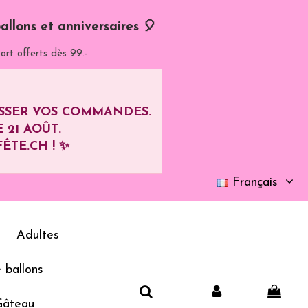
allons et anniversaires 🎈
ort offerts dès 99.-
ASSER VOS COMMANDES.
E
21 AOÛT
.
ÊTE.CH ! ✨
Français
Adultes
 ballons
Gâteau