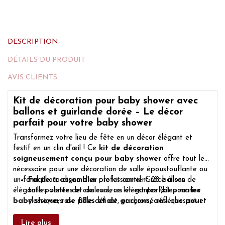
DESCRIPTION
DÉTAILS DU PRODUIT
AVIS CLIENTS
Kit de décoration pour baby shower avec
ballons et guirlande dorée – Le décor
parfait pour votre baby shower
Transformez votre lieu de fête en un décor élégant et
festif en un clin d'œil ! Ce
kit de décoration
soigneusement conçu pour baby shower
offre tout le
nécessaire pour une décoration de salle époustouflante ou
un fond photo digne d'un professionnel. Grâce à son
Facile à assembler :
le kit contient 28 ballons de
élégante palette de couleurs, ce kit est parfait pour
tailles variées et de couleurs élégantes (bleu marine
les
baby showers de filles et de garçons,
classique, rose pâle délicat, or chromé réfléchissant et
ainsi que
pour
les fêtes de révélation du sexe
ballons transparents remplis de confettis). Les deux
raffinées.
bandes adhésives de 2 mètres de long incluses
Lire plus