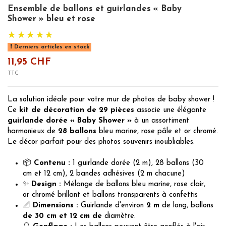
Ensemble de ballons et guirlandes « Baby
Shower » bleu et rose
Derniers articles en stock
11,95 CHF
TTC
La solution idéale pour votre mur de photos de baby shower !
Ce
kit de décoration de 29 pièces
associe une élégante
guirlande dorée « Baby Shower »
à un assortiment
harmonieux de
28 ballons
bleu marine, rose pâle et or chromé.
Le décor parfait pour des photos souvenirs inoubliables.
📦
Contenu :
1 guirlande dorée (2 m), 28 ballons (30
cm et 12 cm), 2 bandes adhésives (2 m chacune)
✨
Design :
Mélange de ballons bleu marine, rose clair,
or chromé brillant et ballons transparents à confettis
📐
Dimensions :
Guirlande d'environ
2 m
de long, ballons
de 30 cm et 12 cm de
diamètre.