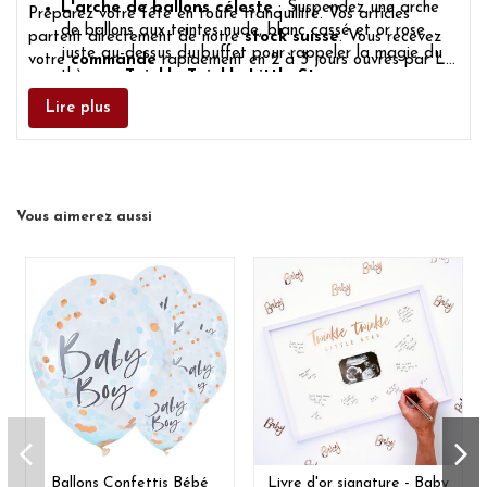
L'arche de ballons céleste
: Suspendez une arche
Préparez votre fête en toute tranquillité. Vos articles
de ballons aux teintes nude, blanc cassé et or rose
partent directement de notre
stock suisse
. Vous recevez
juste au-dessus du buffet pour rappeler la magie du
votre
commande
rapidement en 2 à 3 jours ouvrés par La
thème «
Twinkle Twinkle Little Star
».
Poste, sans aucun frais de douane.
Lire plus
Vous aimerez aussi
Ballons Confettis Bébé
Livre d'or signature - Baby