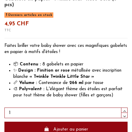
pcs)
Derniers articles en stock
4,95 CHF
TTC
Faites briller votre baby shower avec ces magnifiques gobelets
en papier à motifs d'étoiles !
📦
Contenu :
8 gobelets en papier
✨
Design :
Finition or
rose
métallisée avec inscription
blanche
« Twinkle Twinkle Little Star »
📏
Volume :
Contenance de
266 ml
par tasse
🎨
Polyvalent :
L'élégant thème des étoiles est parfait
pour tout thème de baby shower (filles et garçons)
Ajouter au panier