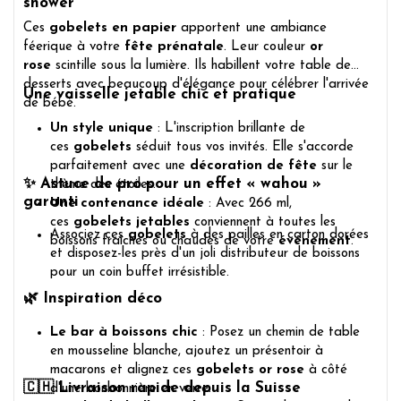
shower
Ces
gobelets en papier
apportent une ambiance
féerique à votre
fête prénatale
. Leur couleur
or
rose
scintille sous la lumière. Ils habillent votre table de
desserts avec beaucoup d'élégance pour célébrer l'arrivée
Une vaisselle jetable chic et pratique
de bébé.
Un style unique
: L'inscription brillante de
ces
gobelets
séduit tous vos invités. Elle s'accorde
parfaitement avec une
décoration de fête
sur le
✨
Astuce de pro pour un effet « wahou »
thème des étoiles.
garanti
Une contenance idéale
: Avec 266 ml,
ces
gobelets jetables
conviennent à toutes les
Associez ces
gobelets
à des pailles en carton dorées
boissons fraîches ou chaudes de votre
événement
.
et disposez-les près d'un joli distributeur de boissons
pour un coin buffet irrésistible.
🌿
Inspiration déco
Le bar à boissons chic
: Posez un chemin de table
en mousseline blanche, ajoutez un présentoir à
macarons et alignez ces
gobelets or rose
à côté
🇨🇭
Livraison rapide depuis la Suisse
d'une bonbonnière en verre.