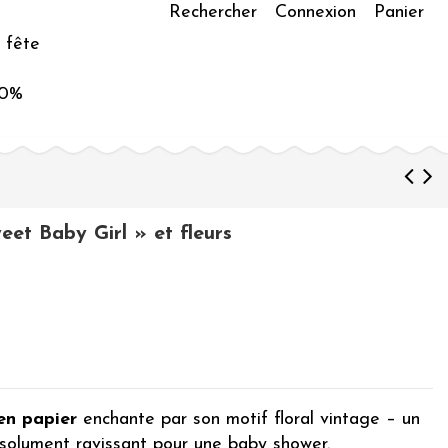
Rechercher
Connexion
Panier
 fête
50%
et Baby Girl » et fleurs
en papier
enchante par son motif floral vintage – un
solument ravissant pour une baby shower.