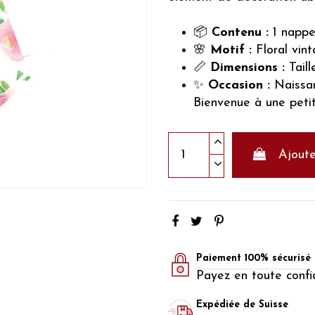
📦
Contenu :
1 nappe
🌸
Motif :
Floral vin
📏
Dimensions :
Tail
✨
Occasion :
Naissan
Bienvenue à une petite
Ajoute
Paiement 100% sécurisé
Payez en toute confi
Expédiée de Suisse