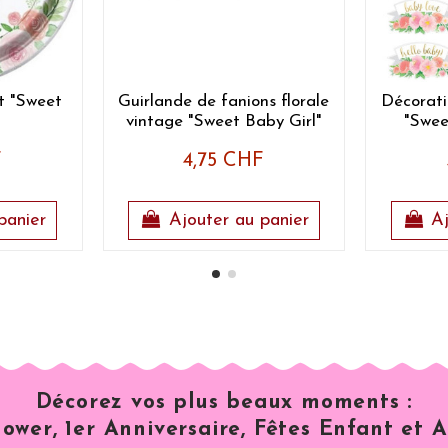
t "Sweet
Guirlande de fanions florale
Décorati
vintage "Sweet Baby Girl"
"Swee
F
4,75 CHF
panier
Ajouter au panier
Aj
Décorez vos plus beaux moments :
ower, 1er Anniversaire, Fêtes Enfant et A