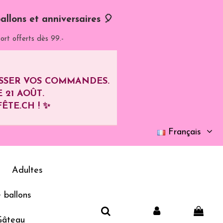
allons et anniversaires 🎈
ort offerts dès 99.-
ASSER VOS COMMANDES.
E
21 AOÛT
.
ÊTE.CH ! ✨
Français
Adultes
 ballons
Gâteau