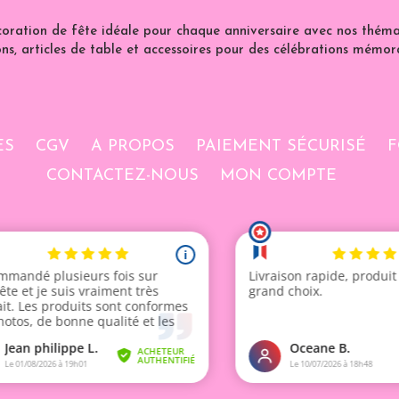
coration de fête idéale pour chaque anniversaire avec nos thémat
ns, articles de table et accessoires pour des célébrations mémor
ES
CGV
A PROPOS
PAIEMENT SÉCURISÉ
F
CONTACTEZ-NOUS
MON COMPTE