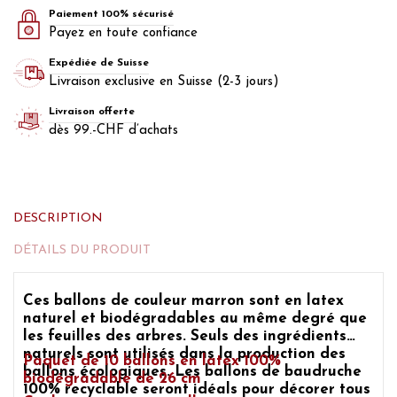
Paiement 100% sécurisé
Payez en toute confiance
Expédiée de Suisse
Livraison exclusive en Suisse (2-3 jours)
Livraison offerte
dès 99.-CHF d’achats
DESCRIPTION
DÉTAILS DU PRODUIT
Ces
ballons de couleur marron sont en latex
naturel et biodégradables
au même degré que
les feuilles des arbres. Seuls des ingrédients
naturels sont utilisés dans la production des
Paquet de 10
ballons en latex 100%
ballons écologiques.
Les
ballons de baudruche
biodégradable de 26 cm
100% recyclable
seront idéals pour décorer tous