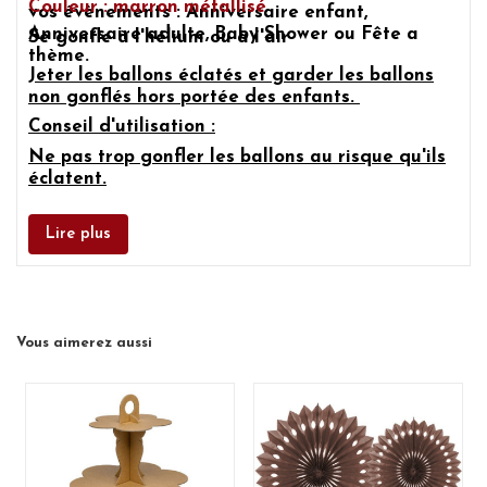
Couleur : marron métallisé
vos évènements :
Anniversaire enfant,
Anniversaire adulte, Baby Shower ou Fête a
Se gonfle à l'hélium ou à l'air
thème.
Jeter les ballons éclatés et garder les ballons
non gonflés hors portée des enfants.
Conseil d'utilisation :
Ne pas trop gonfler les ballons au risque qu'ils
éclatent.
Lire plus
Vous aimerez aussi