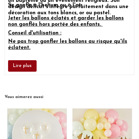
un baptême ou un événement religieux. Son
Se gonfle à l'helium ou à l'air
design délicat s’intègre parfaitement dans une
décoration aux tons blancs, or ou pastel.
Jeter les ballons éclatés et garder les ballons
non gonflés hors portée des enfants.
Conseil d'utilisation :
Ne pas trop gonfler les ballons au risque qu'ils
éclatent.
Lire plus
Vous aimerez aussi