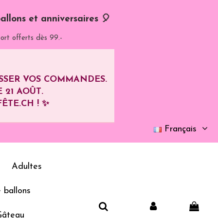
allons et anniversaires 🎈
ort offerts dès 99.-
ASSER VOS COMMANDES.
E
21 AOÛT
.
ÊTE.CH ! ✨
Français
Adultes
 ballons
Gâteau