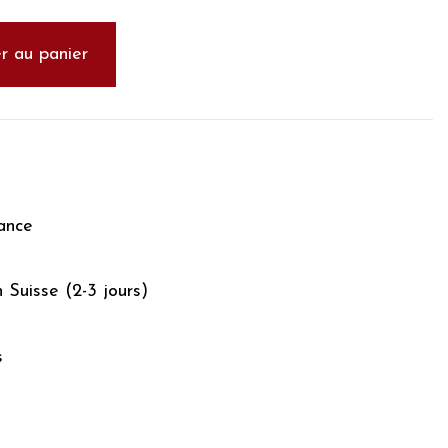
r au panier
ance
n Suisse (2-3 jours)
s