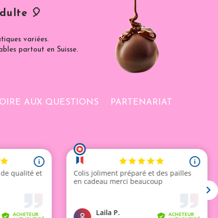
dulte 🎈
iques variées.
ables partout en Suisse.
OIRE AUX QUESTIONS
PARTENARIAT