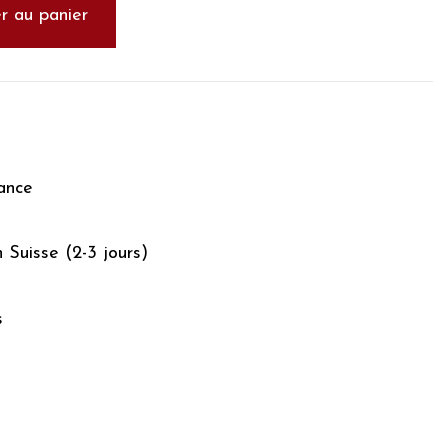
r au panier
ance
n Suisse (2-3 jours)
s