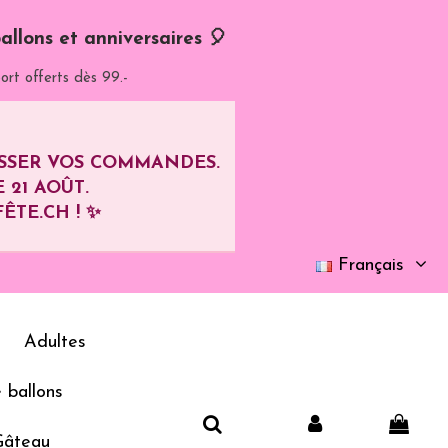
allons et anniversaires 🎈
ort offerts dès 99.-
ASSER VOS COMMANDES.
E
21 AOÛT
.
ÊTE.CH ! ✨
Français
Adultes
 ballons
Gâteau