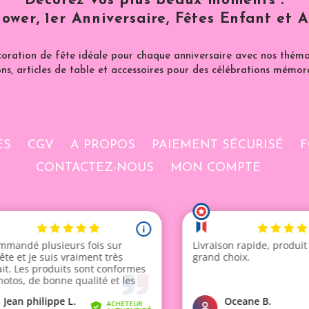
Décorez vos plus beaux moments :
ower, 1er Anniversaire, Fêtes Enfant et A
coration de fête idéale pour chaque anniversaire avec nos thémat
ns, articles de table et accessoires pour des célébrations mémor
ES
CGV
A PROPOS
PAIEMENT SÉCURISÉ
F
CONTACTEZ-NOUS
MON COMPTE