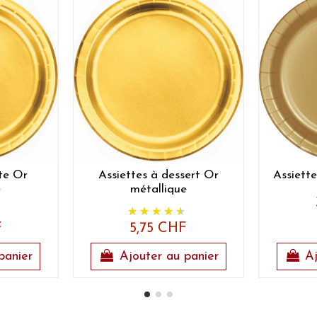
ête Or
Assiettes à dessert Or
Assiette
e
métallique
F
5,75 CHF
panier
Ajouter au panier
Aj