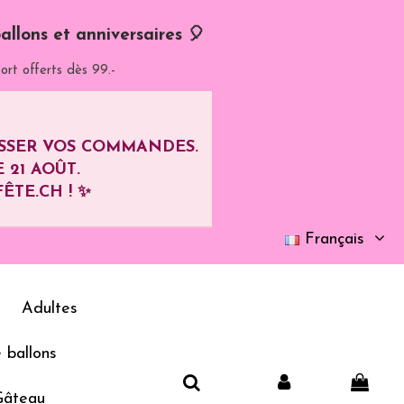
allons et anniversaires 🎈
ort offerts dès 99.-
ASSER VOS COMMANDES.
E
21 AOÛT
.
ÊTE.CH ! ✨
Français
Adultes
 ballons
Gâteau