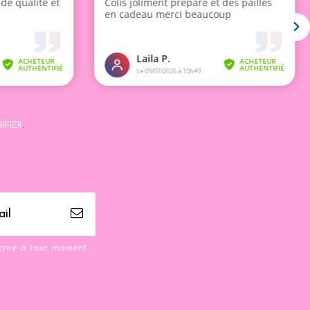
IFIER
.
crire à tout moment.