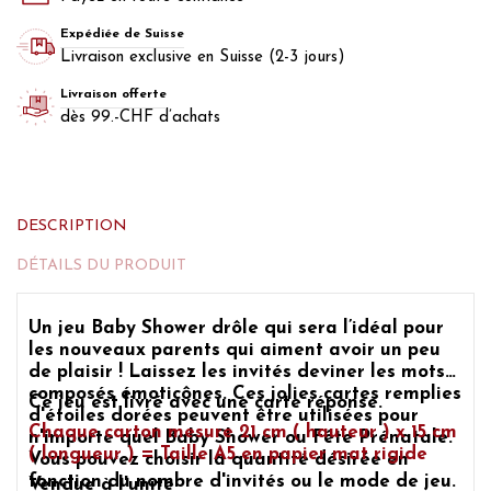
Expédiée de Suisse
Livraison exclusive en Suisse (2-3 jours)
Livraison offerte
dès 99.-CHF d’achats
DESCRIPTION
DÉTAILS DU PRODUIT
Un
jeu Baby Shower
drôle qui sera l’idéal pour
les nouveaux parents qui aiment avoir un peu
de plaisir ! Laissez les invités deviner les mots
composés émoticônes. Ces jolies cartes remplies
Ce jeu est livré avec une carte réponse.
d'étoiles dorées peuvent être utilisées pour
Chaque carton mesure 21 cm ( hauteur ) x 15 cm
n'importe quel
Baby Shower ou Fête Prénatale.
( longueur ) = Taille A5 en papier mat rigide
Vous pouvez choisir la quantité désirée en
fonction du nombre d'invités ou le mode de jeu.
Vendue à l'unité