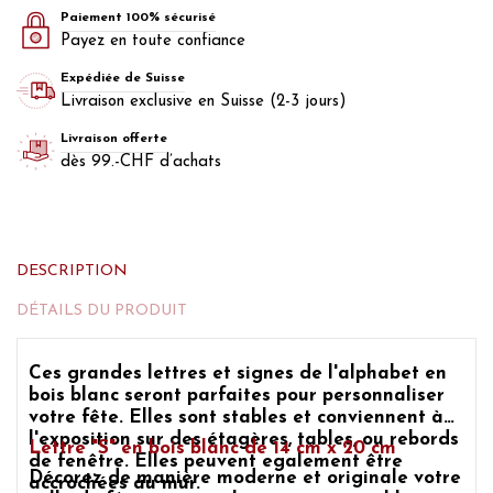
Paiement 100% sécurisé
Payez en toute confiance
Expédiée de Suisse
Livraison exclusive en Suisse (2-3 jours)
Livraison offerte
dès 99.-CHF d’achats
DESCRIPTION
DÉTAILS DU PRODUIT
Ces grandes
lettres et signes de l'alphabet en
bois blanc
seront parfaites pour
personnaliser
votre fête
. Elles sont stables et conviennent à
l'exposition sur des étagères, tables, ou rebords
Lettre "S" en bois blanc de 14 cm x 20 cm
de fenêtre. Elles peuvent egalement être
Décorez de manière moderne et originale votre
accrochées au mur.