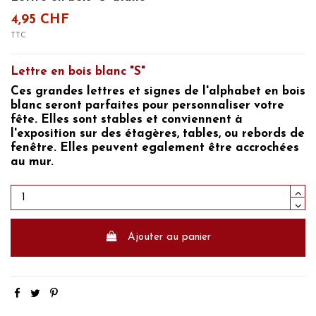
4,95 CHF
TTC
Lettre en bois blanc "S"
Ces grandes
lettres et signes de l'alphabet en bois
blanc
seront parfaites pour
personnaliser votre
fête
. Elles sont stables et conviennent à
l'exposition sur des étagères, tables, ou rebords de
fenêtre. Elles peuvent egalement être accrochées
au mur.
Ajouter au panier