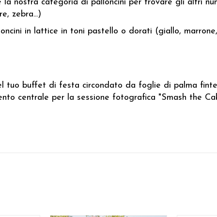
a nostra categoria di palloncini per trovare gli altri nu
e, zebra...)
ini in lattice in toni pastello o dorati (giallo, marrone
l tuo buffet di festa circondato da foglie di palma fint
to centrale per la sessione fotografica "Smash the Cak