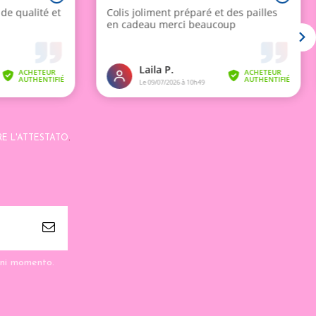
RE L'ATTESTATO
.
ogni momento.