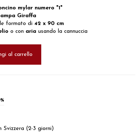
oncino mylar numero "1"
tampa Giraffa
e formato di
42 x 90 cm
elio
o con
aria
usando la cannuccia
gi al carrello
0%
 Svizzera (2-3 giorni)