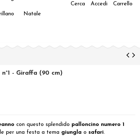
Cerca
Accedi
Carrello
illano
Natale
o n°1 - Giraffa (90 cm)
eanno
con questo splendido
palloncino numero 1
ale per una festa a tema
giungla
o
safari
.