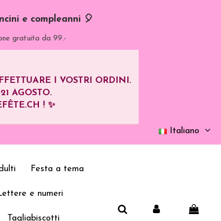
oncini e compleanni 🎈
one gratuita da 99.-
ETTUARE I VOSTRI ORDINI.
L
21 AGOSTO
.
FÊTE.CH ! ✨
Italiano
ulti
Festa a tema
Lettere e numeri
Tagliabiscotti