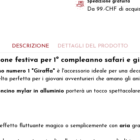
Spedizione gratuita
Da 99.-CHF di acquis
DESCRIZIONE
DETTAGLI DEL PRODOTTO
ione festiva per 1º compleanno safari e g
no numero 1 "Giraffa"
è l'accessorio ideale per una dec
ta perfetta per i giovani avventurieri che amano gli ani
oncino mylar in alluminio
porterà un tocco spettacolare 
effetto fluttuante magico o semplicemente con
aria
gra