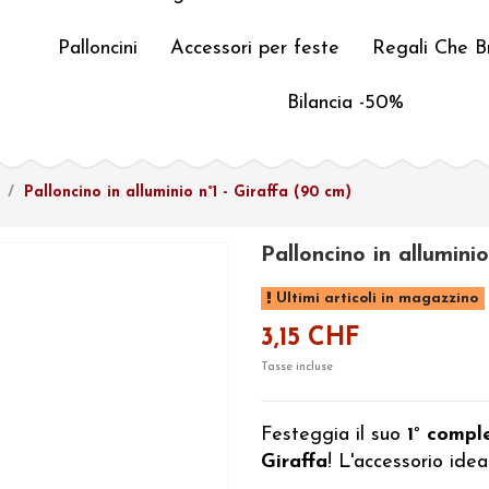
Palloncini
Accessori per feste
Regali Che Br
Bilancia -50%
Palloncino in alluminio n°1 - Giraffa (90 cm)
Palloncino in allumini
Ultimi articoli in magazzino
3,15 CHF
Tasse incluse
Festeggia il suo
1° compl
Giraffa
! L'accessorio ide