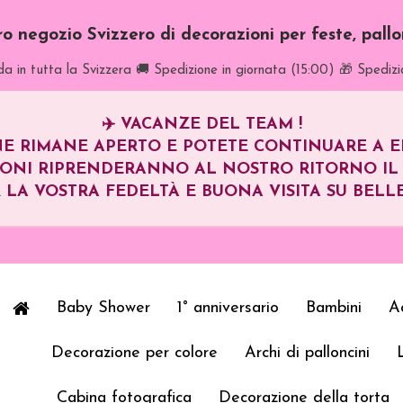
tro negozio Svizzero di decorazioni per feste, pall
a in tutta la Svizzera
🚚 Spedizione in giornata (15:00)
🎁 Spedizi
✈️
VACANZE DEL TEAM !
E RIMANE APERTO E POTETE CONTINUARE A EFF
IONI RIPRENDERANNO AL NOSTRO RITORNO I
 LA VOSTRA FEDELTÀ E BUONA VISITA SU BELLE
Baby Shower
1° anniversario
Bambini
Ad
Decorazione per colore
Archi di palloncini
Cabina fotografica
Decorazione della torta