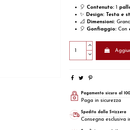
🎈
Contenuto:
1
pall
✨
Design:
Testa e s
📐
Dimensioni:
Grand
🎈
Gonfiaggio:
Con
Aggiun
Pagamento sicuro al 10
Paga in sicurezza
Spedito dalla Svizzera
Consegna esclusiva in