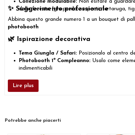
Collezione modulabile:
Non esitare a guardare l
✨
Suggerimento professionale
della foresta (ghepardo, serpenti, tartaruga, tigr
Abbina questo grande numero 1 a un bouquet di pallonc
photobooth
🌿
Ispirazione decorativa
Tema Giungla / Safari:
Posizionalo al centro de
Photobooth 1º Compleanno:
Usalo come elemen
indimenticabili
Lire plus
Potrebbe anche piacerti