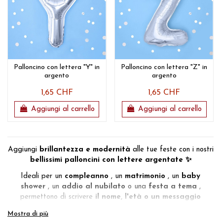
Palloncino con lettera "Y" in
Palloncino con lettera "Z" in
argento
argento
1,65 CHF
1,65 CHF
Aggiungi al carrello
Aggiungi al carrello
Aggiungi
brillantezza e modernità
alle tue feste con i nostri
bellissimi palloncini con lettere argentate ✨
Ideali per un
compleanno
, un
matrimonio
, un
baby
shower
, un
addio al nubilato
o una
festa a tema
,
permettono di scrivere
il nome, l'età o un messaggio
originale.
Mostra di più