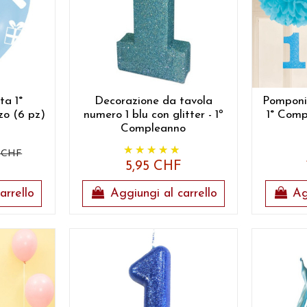
ta 1°
Decorazione da tavola
Pomponi
o (6 pz)
numero 1 blu con glitter - 1º
1° Com
Compleanno
5 CHF
5,95 CHF
arrello
Aggiungi al carrello
Ag