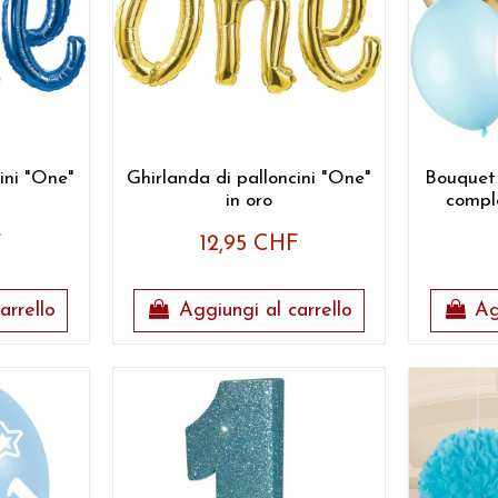
ini "One"
Ghirlanda di palloncini "One"
Bouquet d
in oro
comple
F
12,95 CHF
arrello
Aggiungi al carrello
Ag