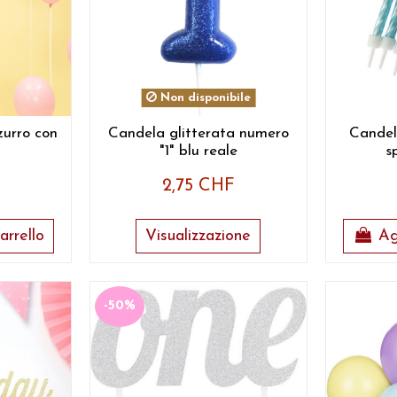
Non disponibile
zzurro con
Candela glitterata numero
Candel
"1" blu reale
s
2,75 CHF
arrello
Visualizzazione
Ag
-50%