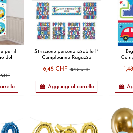
 per il
Striscione personalizzabile 1°
Big
o del
Compleanno Ragazzo
Comp
6,48 CHF
1,
12,95 CHF
5 CHF
arrello
Aggiungi al carrello
Ag