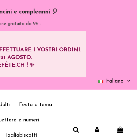
oncini e compleanni 🎈
one gratuita da 99.-
ETTUARE I VOSTRI ORDINI.
L
21 AGOSTO
.
FÊTE.CH ! ✨
Italiano
ulti
Festa a tema
Lettere e numeri
Tagliabiscotti