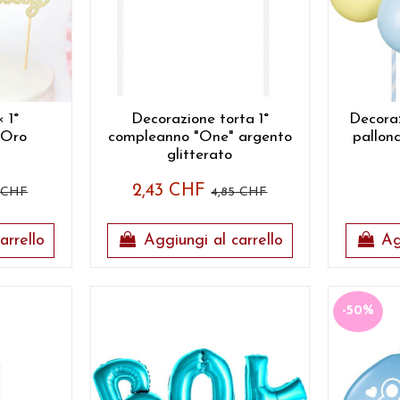
 1°
Decorazione torta 1°
Decoraz
 Oro
compleanno "One" argento
pallon
glitterato
2,43 CHF
 CHF
4,85 CHF
arrello
Aggiungi al carrello
Ag
-50%