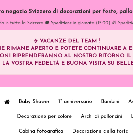
tro negozio Svizzero di decorazioni per feste, pall
a in tutta la Svizzera
🚚 Spedizione in giornata (15:00)
🎁 Spedizi
✈️
VACANZE DEL TEAM !
E RIMANE APERTO E POTETE CONTINUARE A EFF
IONI RIPRENDERANNO AL NOSTRO RITORNO I
 LA VOSTRA FEDELTÀ E BUONA VISITA SU BELLE
Baby Shower
1° anniversario
Bambini
Ad
Decorazione per colore
Archi di palloncini
Cabina fotografica
Decorazione della torta