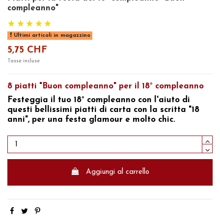
compleanno"
Ultimi articoli in magazzino
5,75 CHF
Tasse incluse
8 piatti "Buon compleanno" per il 18° compleanno
Festeggia
il tuo 18° compleanno con l'aiuto di
questi bellissimi piatti di carta con la scritta "18
anni",
per una festa glamour e molto chic.
Aggiungi al carrello