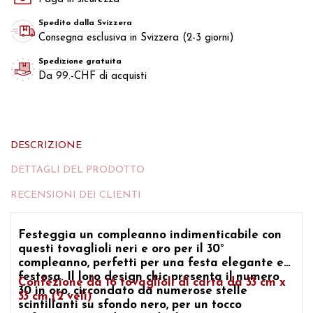
Spedito dalla Svizzera
Consegna esclusiva in Svizzera (2-3 giorni)
Spedizione gratuita
Da 99.-CHF di acquisti
DESCRIZIONE
DETTAGLI DEL PRODOTTO
RECENSIONI DEI CLIENTI
Festeggia un compleanno indimenticabile con
questi tovaglioli neri e oro per il 30°
compleanno, perfetti per una festa elegante e
festosa. Il loro design chic presenta il numero
Confezione da 16 tovaglioli di carta da 33 cm x
30 in oro, circondato da numerose stelle
33 cm (2 veli)
scintillanti su sfondo nero, per un tocco