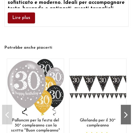
sofisticato e moderno. Ideali per accompagnare
torta, bevande e antipasti, questi tovaglioli
aggiungono un tocco raffinato alla tua tavola
Lire plus
per festeggiare il 30° compleanno.
Potrebbe anche piacerti
Palloncini per la festa del
Ghirlanda per il 30°
30° compleanno con la
compleanno
scritta "Buon compleanno"