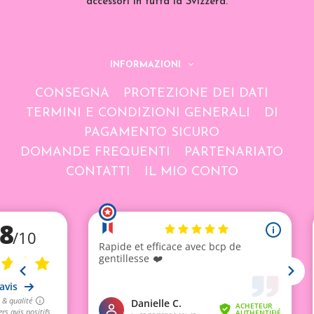
accessori in tutta la Svizzera.
INFORMAZIONI
CONSEGNA
PROTEZIONE DEI DATI
TERMINI E CONDIZIONI GENERALI
DI
PAGAMENTO SICURO
DOMANDE FREQUENTI
PARTENARIATO
CONTATTI
IL MIO CONTO