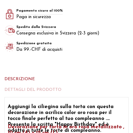
Pagamento sicuro al 100%
Paga in sicurezza
Spedito dalla Svizzera
Consegna esclusiva in Svizzera (2-3 giorni)
Spedizione gratuita
Da 99.-CHF di acquisti
DESCRIZIONE
DETTAGLI DEL PRODOTTO
Aggiungi la ciliegina sulla torta con questa
decorazione in acrilico color oro rosa per il
tocco finale perfetto al tuo
compleanno
.
Presenta la scritta
"Happy Birthday"
ed è
Decorazione per torta in oro rosa
metallizzato
,
adatta a tutte
le torte di compleanno.
10 cm (A) x 12 cm (L)